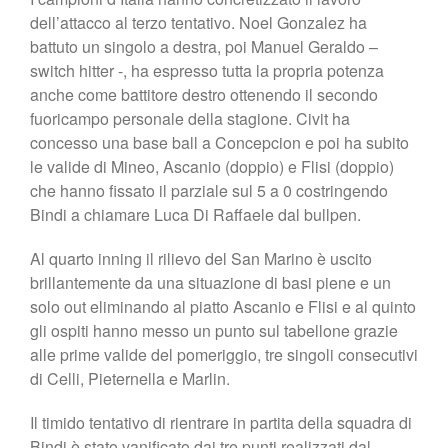
dell’attacco al terzo tentativo. Noel Gonzalez ha
battuto un singolo a destra, poi Manuel Geraldo –
switch hitter -, ha espresso tutta la propria potenza
anche come battitore destro ottenendo il secondo
fuoricampo personale della stagione. Civit ha
concesso una base ball a Concepcion e poi ha subito
le valide di Mineo, Ascanio (doppio) e Flisi (doppio)
che hanno fissato il parziale sul 5 a 0 costringendo
Bindi a chiamare Luca Di Raffaele dal bullpen.
Al quarto inning il rilievo del San Marino è uscito
brillantemente da una situazione di basi piene e un
solo out eliminando al piatto Ascanio e Flisi e al quinto
gli ospiti hanno messo un punto sul tabellone grazie
alle prime valide del pomeriggio, tre singoli consecutivi
di Celli, Pieternella e Marlin.
Il timido tentativo di rientrare in partita della squadra di
Bindi è stato vanificato dai tre punti realizzati dal