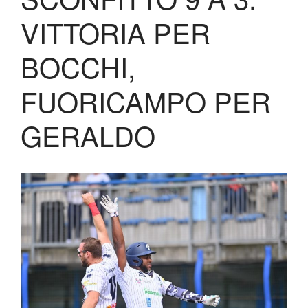
Biglietteria
VITTORIA PER
Lo Stadio
Shop
BOCCHI,
FUORICAMPO PER
GERALDO