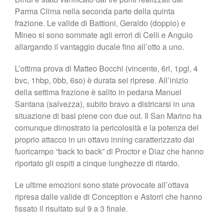
Parma Clima nella seconda parte della quinta
frazione. Le valide di Battioni, Geraldo (doppio) e
Mineo si sono sommate agli errori di Celli e Angulo
allargando il vantaggio ducale fino all’otto a uno.
L’ottima prova di Matteo Bocchi (vincente, 6rl, 1pgl, 4
bvc, 1hbp, 0bb, 6so) è durata sei riprese. All’inizio
della settima frazione è salito in pedana Manuel
Santana (salvezza), subito bravo a districarsi in una
situazione di basi piene con due out. Il San Marino ha
comunque dimostrato la pericolosità e la potenza del
proprio attacco in un ottavo inning caratterizzato dai
fuoricampo “back to back” di Proctor e Diaz che hanno
riportato gli ospiti a cinque lunghezze di ritardo.
Le ultime emozioni sono state provocate all’ottava
ripresa dalle valide di Conception e Astorri che hanno
fissato il risultato sul 9 a 3 finale.