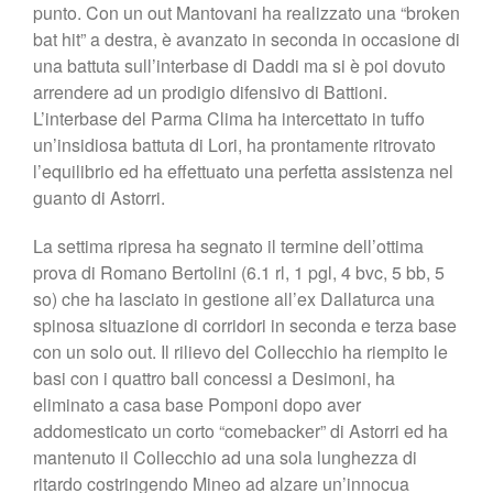
punto. Con un out Mantovani ha realizzato una “broken
bat hit” a destra, è avanzato in seconda in occasione di
una battuta sull’interbase di Daddi ma si è poi dovuto
arrendere ad un prodigio difensivo di Battioni.
L’interbase del Parma Clima ha intercettato in tuffo
un’insidiosa battuta di Lori, ha prontamente ritrovato
l’equilibrio ed ha effettuato una perfetta assistenza nel
guanto di Astorri.
La settima ripresa ha segnato il termine dell’ottima
prova di Romano Bertolini (6.1 rl, 1 pgl, 4 bvc, 5 bb, 5
so) che ha lasciato in gestione all’ex Dallaturca una
spinosa situazione di corridori in seconda e terza base
con un solo out. Il rilievo del Collecchio ha riempito le
basi con i quattro ball concessi a Desimoni, ha
eliminato a casa base Pomponi dopo aver
addomesticato un corto “comebacker” di Astorri ed ha
mantenuto il Collecchio ad una sola lunghezza di
ritardo costringendo Mineo ad alzare un’innocua