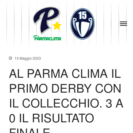
1949
la Stella di
Parma
Parma
Baseball
News
Società
13 Maggio 2023
Organigramma
AL PARMA CLIMA IL
Diventa Socio
PRIMO DERBY CON
Storia
Codice di Condotta
IL COLLECCHIO. 3 A
Palmares
Maglie Ritirate
0 IL RISULTATO
Squadra
Partners
FINALE
Contatti