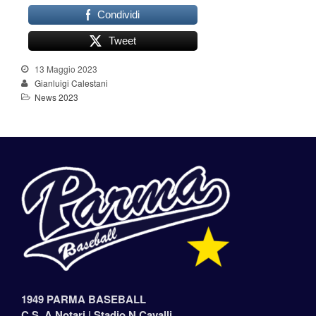
Condividi
Tweet
13 Maggio 2023
Gianluigi Calestani
News 2023
1949 PARMA BASEBALL
C.S. A.Notari |
Stadio N.Cavalli